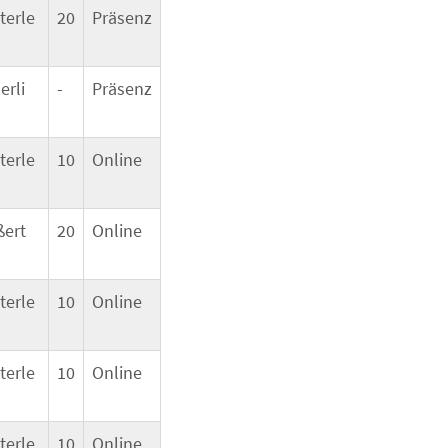
terle
20
Präsenz
erli
-
Präsenz
terle
10
Online
ßert
20
Online
terle
10
Online
terle
10
Online
terle
10
Online