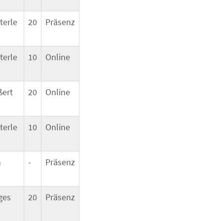
terle
20
Präsenz
terle
10
Online
ßert
20
Online
terle
10
Online
n
-
Präsenz
ges
20
Präsenz