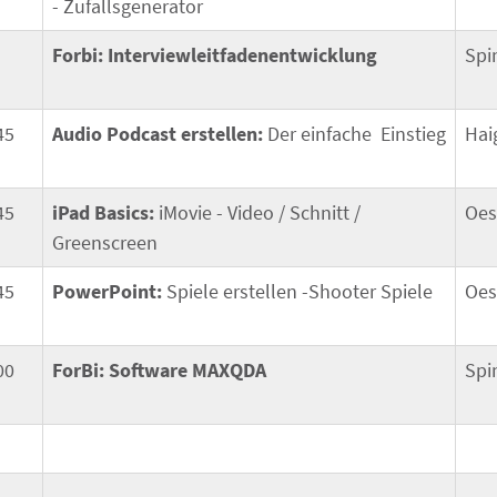
- Zufallsgenerator
Forbi: Interviewleitfadenentwicklung
Spi
45
Audio Podcast erstellen:
Der einfache Einstieg
Hai
45
iPad Basics:
iMovie - Video / Schnitt /
Oes
Greenscreen
45
PowerPoint:
Spiele erstellen -Shooter Spiele
Oes
00
ForBi: Software MAXQDA
Spi