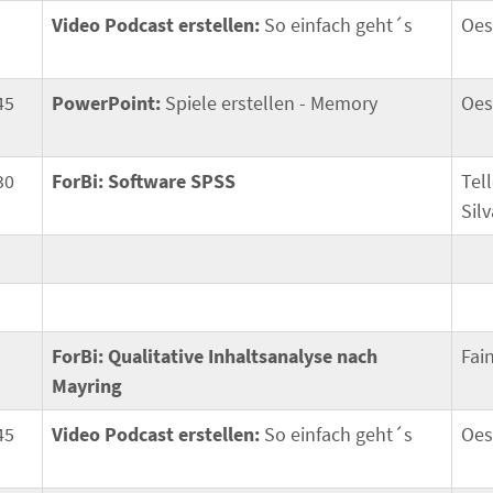
Video Podcast erstellen:
So einfach geht´s
Oes
45
PowerPoint:
Spiele erstellen - Memory
Oes
30
ForBi: Software SPSS
Tel
Silv
ForBi: Qualitative Inhaltsanalyse nach
Fai
Mayring
45
Video Podcast erstellen:
So einfach geht´s
Oes