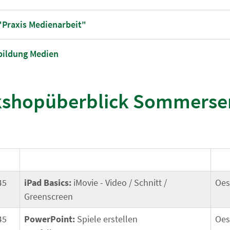
"Praxis Medienarbeit"
bildung Medien
shopüberblick Sommerse
45
iPad Basics:
iMovie - Video / Schnitt /
Oes
Greenscreen
45
PowerPoint:
Spiele erstellen
Oes