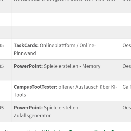
45
TaskCards:
Onlineplattform / Online-
Oes
Pinnwand
45
PowerPoint:
Spiele erstellen - Memory
Oes
CampusToolTester:
offener Austausch über KI-
Gai
Tools
45
PowerPoint:
Spiele erstellen -
Oes
Zufallsgenerator