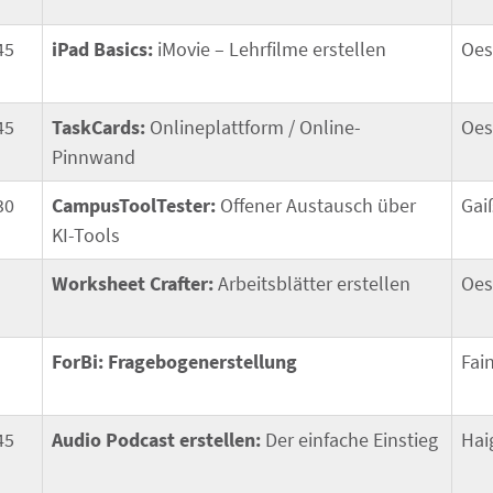
45
iPad Basics:
iMovie – Lehrfilme erstellen
Oes
45
TaskCards:
Onlineplattform / Online-
Oes
Pinnwand
30
CampusToolTester:
Offener Austausch über
Gai
KI-Tools
Worksheet Crafter:
Arbeitsblätter erstellen
Oes
ForBi: Fragebogenerstellung
Fai
45
Audio Podcast erstellen:
Der einfache Einstieg
Hai