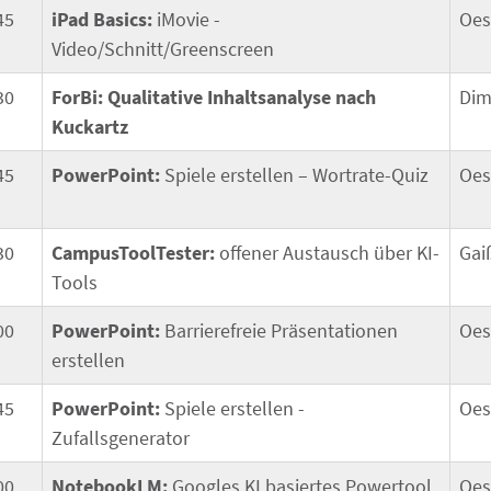
45
iPad Basics:
iMovie -
Oes
Video/Schnitt/Greenscreen
30
ForBi: Qualitative Inhaltsanalyse nach
Dim
Kuckartz
45
PowerPoint:
Spiele erstellen – Wortrate-Quiz
Oes
30
CampusToolTester:
offener Austausch über KI-
Gai
Tools
00
PowerPoint:
Barrierefreie Präsentationen
Oes
erstellen
45
PowerPoint:
Spiele erstellen -
Oes
Zufallsgenerator
00
NotebookLM:
Googles KI basiertes Powertool
Oes