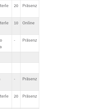
terle
20
Präsenz
terle
10
Online
lo
-
Präsenz
a
n
-
Präsenz
terle
20
Präsenz