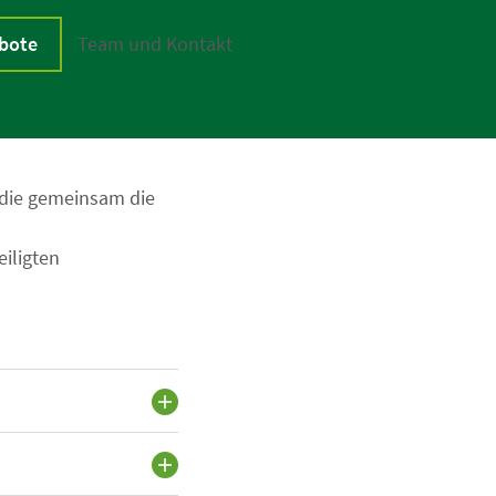
bote
Team und Kontakt
, die gemeinsam die
eiligten