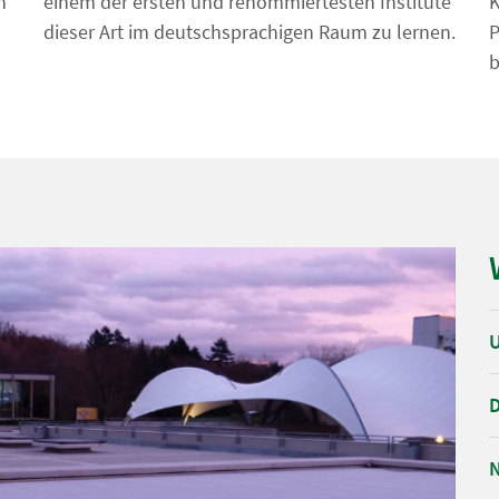
n
einem der ersten und renommiertesten Institute
K
dieser Art im deutschsprachigen Raum zu lernen.
P
b
U
D
N