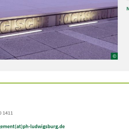
N
©
0 1411
ement(at)ph-ludwigsburg.de