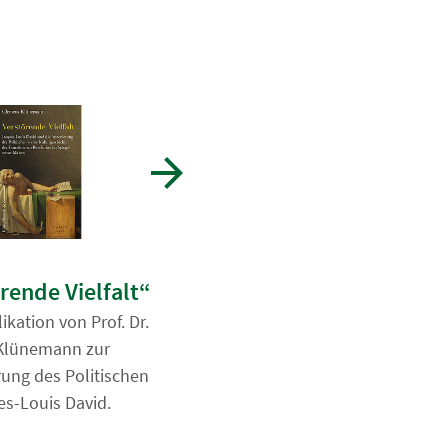
01.07.2026
Expert*innen für den
rende Vielfalt“
Studiengang
kation von Prof. Dr.
Klünemann zur
Studierendenbeirat begleitet
rung des Politischen
Reakkreditierungsprozess für
es-Louis David.
den Master.