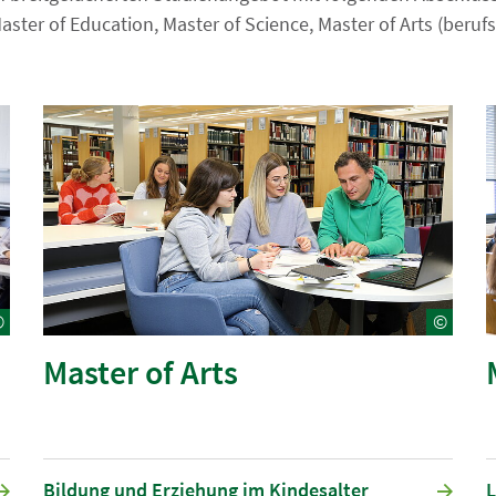
Master of Education, Master of Science, Master of Arts (beruf
©
©
Master of Arts
Bildung und Erziehung im Kindesalter
L