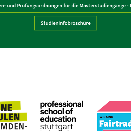
en- und Prüfungsordnungen für die Masterstudiengänge -
Studieninfobroschüre