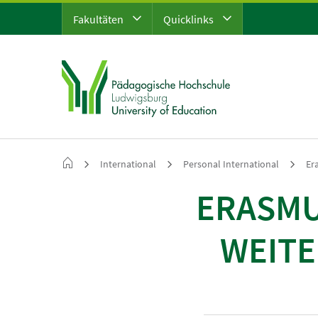
Fakultäten
Quicklinks
International
Personal International
Er
ERASMU
WEITE