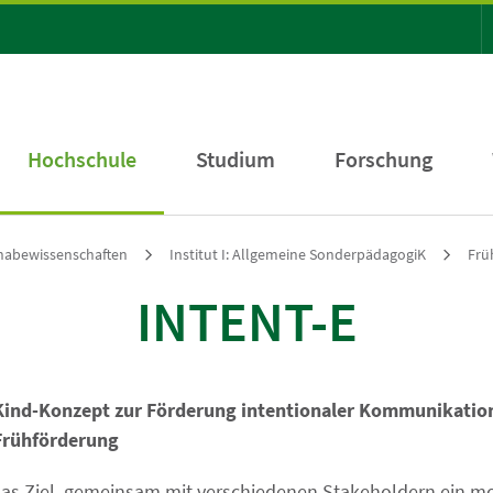
Hochschule
Studium
Forschung
ilhabewissenschaften
Institut I: Allgemeine SonderpädagogiK
Frü
INTENT-E
n-Kind-Konzept zur Förderung intentionaler Kommunikatio
Frühförderung
 das Ziel, gemeinsam mit verschiedenen Stakeholdern ein mo