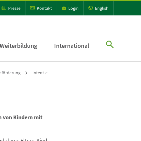
Presse
Kontakt
Login
English
Weiterbildung
International
hförderung
Intent-e
n von Kindern mit
dulares Eltern-Kind-