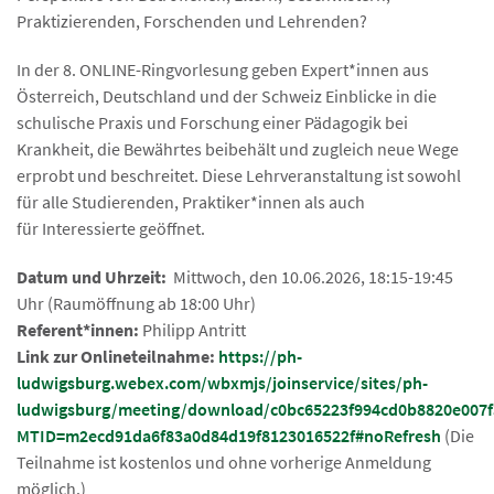
Praktizierenden, Forschenden und Lehrenden?
In der 8. ONLINE-Ringvorlesung geben Expert*innen aus
Österreich, Deutschland und der Schweiz Einblicke in die
schulische Praxis und Forschung einer Pädagogik bei
Krankheit, die Bewährtes beibehält und zugleich neue Wege
erprobt und beschreitet. Diese Lehrveranstaltung ist sowohl
für alle Studierenden, Praktiker*innen als auch
für Interessierte geöffnet.
Datum und Uhrzeit:
Mittwoch, den 10.06.2026, 18:15-19:45
Uhr (Raumöffnung ab 18:00 Uhr)
Referent*innen:
Philipp Antritt
Link zur Onlineteilnahme:
https://ph-
ludwigsburg.webex.com/wbxmjs/joinservice/sites/ph-
ludwigsburg/meeting/download/c0bc65223f994cd0b8820e007f
MTID=m2ecd91da6f83a0d84d19f8123016522f#noRefresh
(Die
Teilnahme ist kostenlos und ohne vorherige Anmeldung
möglich.)