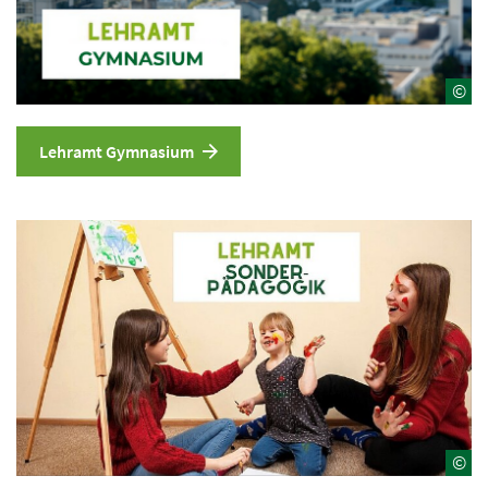
©
Lehramt Gymnasium
©