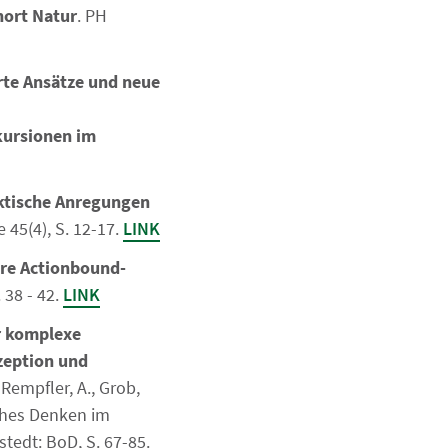
nort Natur
. PH
rte Ansätze und neue
kursionen im
ktische Anregungen
e 45(4), S. 12-17.
LINK
are Actionbound-
 38 - 42.
LINK
r komplexe
zeption und
: Rempfler, A., Grob,
sches Denken im
tedt: BoD, S. 67-85.