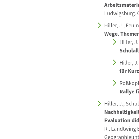
Arbeitsmateria
Ludwigsburg. 
Hiller, J., Feu
Wege. Themenh
Hiller, J
Schulal
Hiller, J
für Kur
Roßkopf,
Rallye f
Hiller, J., Schu
Nachhaltigkei
Evaluation di
R., Landtwing 
Geographieunte