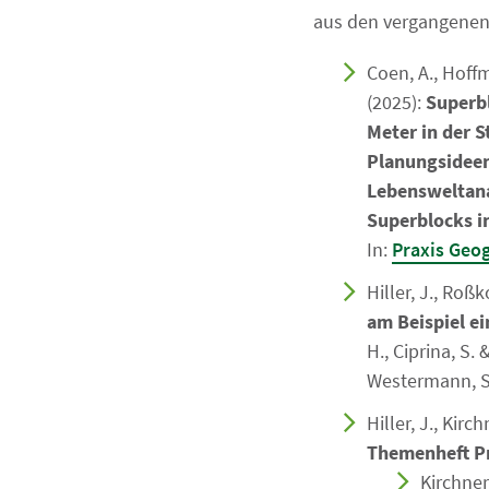
aus den vergangene
Coen, A., Hoffm
(2025):
Superb
Meter in der S
Planungsideen
Lebensweltan
Superblocks in
In:
Praxis Geog
Hiller, J., Roßk
am Beispiel e
H., Ciprina, S.
Westermann, S
Hiller, J., Kir
Themenheft Pr
Kirchner,