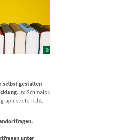
©
n selbst gestalten
icklung
. In: Schmalor,
ographieunterricht.
andortfragen.
rtfragen unter