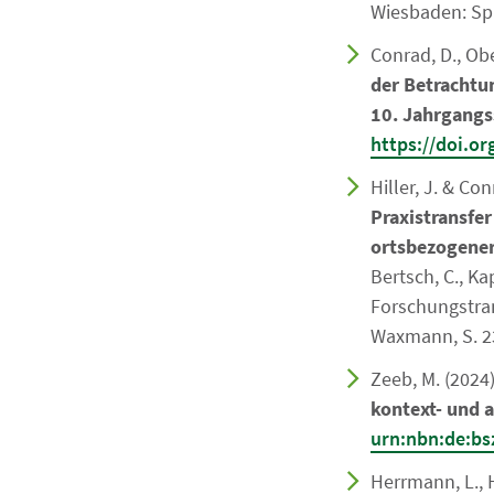
Wiesbaden: Sp
Conrad, D., Obe
der Betrachtu
10. Jahrgangs
https://doi.o
Hiller, J. & Con
Praxistransfe
ortsbezogener
Bertsch, C., Ka
Forschungstran
Waxmann, S. 2
Zeeb, M. (2024
kontext- und 
urn:nbn:de:bs
Herrmann, L., H