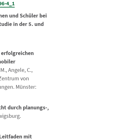
96-4_1
nen und Schüler bei
udie in der 5. und
 erfolgreichen
mobiler
., Angele, C.,
m Zentrum von
ungen. Münster:
ht durch planungs-,
wigsburg.
Leitfaden mit