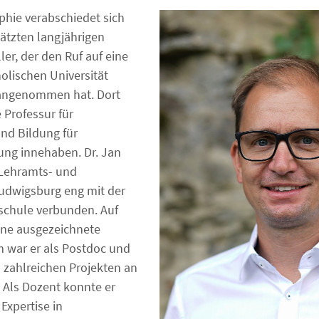
phie verabschiedet sich
ätzten langjährigen
ller, der den Ruf auf eine
olischen Universität
 angenommen hat. Dort
e Professur für
nd Bildung für
ung innehaben. Dr. Jan
m Lehramts- und
udwigsburg eng mit der
chule verbunden. Auf
ine ausgezeichnete
 war er als Postdoc und
n zahlreichen Projekten an
. Als Dozent konnte er
 Expertise in