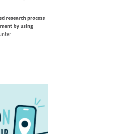
ed research process
opment by using
 unter