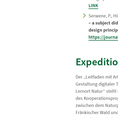
LINK
Serwene, P., Hil
– a subject di
design princip
https://journ
Expeditio
Der „Leitfaden mit Ar
Gestaltung digitaler
Lernort Natur“ stellt
des Kooperationsproj
zwischen dem Natur
Fränkischer Wald un