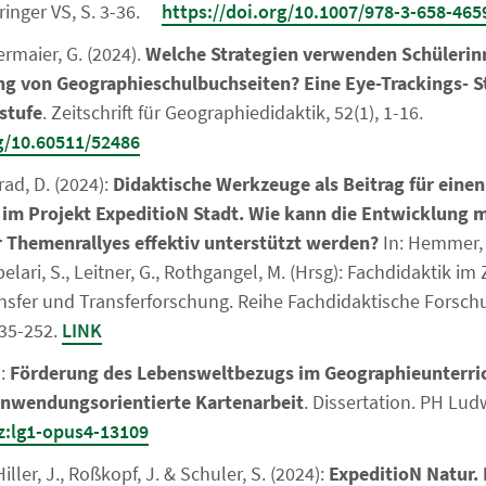
ringer VS, S. 3-36.
https://doi.org/10.1007/978-3-658-465
rmaier, G. (2024).
Welche Strategien verwenden Schülerin
ng von Geographieschulbuchseiten? Eine Eye-Trackings- St
stufe
. Zeitschrift für Geographiedidaktik, 52(1), 1-16.
rg/10.60511/52486
rad, D. (2024):
Didaktische Werkzeuge als Beitrag für einen
r im Projekt ExpeditioN Stadt. Wie kann die Entwicklung 
 Themenrallyes effektiv unterstützt werden?
In: Hemmer, M
pelari, S., Leitner, G., Rothgangel, M. (Hrsg): Fachdidaktik i
sfer und Transferforschung. Reihe Fachdidaktische Forsch
35-252.
LINK
):
Förderung des Lebensweltbezugs im Geographieunterric
anwendungsorientierte Kartenarbeit
. Dissertation. PH Lud
z:lg1-opus4-13109
iller, J., Roßkopf, J. & Schuler, S. (2024):
ExpeditioN Natur. 