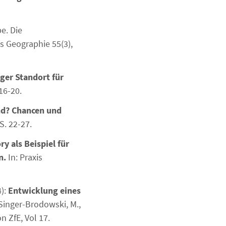
be. Die
s Geographie 55(3),
ger Standort für
 16-20.
nd? Chancen und
S. 22-27.
ry als Beispiel für
n.
In: Praxis
4):
Entwicklung eines
, Singer-Brodowski, M.,
on ZfE, Vol 17.