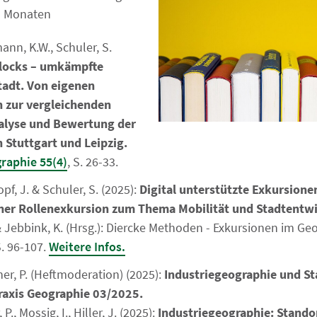
n Monaten
ann, K.W., Schuler, S.
locks – umkämpfte
tadt. Von eigenen
 zur vergleichenden
alyse und Bewertung der
 Stuttgart und Leipzig.
raphie 55(4)
, S. 26-33.
opf, J. & Schuler, S. (2025):
Digital unterstützte Exkursione
iner Rollenexkursion zum Thema Mobilität und Stadtentw
 & Jebbink, K. (Hrsg.): Diercke Methoden - Exkursionen im Ge
. 96-107.
Weitere Infos.
chner, P. (Heftmoderation) (2025):
Industriegeographie und St
axis Geographie 03/2025.
 P., Mossig, I., Hiller, J. (2025):
Industriegeographie: Stando