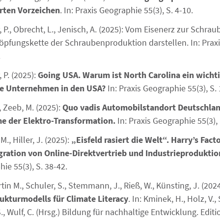
rten Vorzeichen
. In: Praxis Geographie 55(3), S. 4-10.
, P., Obrecht, L., Jenisch, A. (2025): Vom Eisenerz zur Schrau
pfungskette der Schraubenproduktion darstellen. In: Praxi
.
 P. (2025):
Going USA. Warum ist North Carolina ein wichti
e Unternehmen in den USA?
In: Praxis Geographie 55(3), S.
., Zeeb, M. (2025):
Quo vadis Automobilstandort Deutschla
e der Elektro-Transformation.
In: Praxis Geographie 55(3), 
M., Hiller, J. (2025):
„Eisfeld rasiert die Welt“. Harry’s Facto
egration von Online-Direktvertrieb und Industrieproduktio
ie 55(3), S. 38-42.
rtin M., Schuler, S., Stemmann, J., Rieß, W., Künsting, J. (202
kturmodells für Climate Literacy
. In: Kminek, H., Holz, V.
TS., Wulf, C. (Hrsg.) Bildung für nachhaltige Entwicklung. Editi