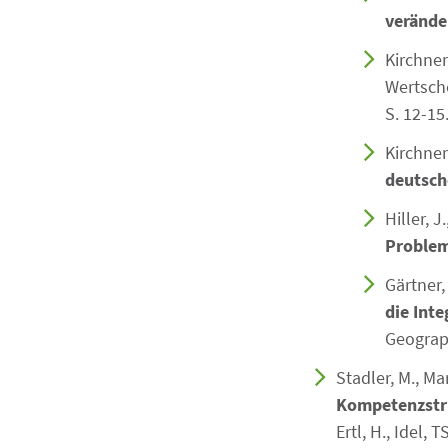
verände
Kirchner
Wertschö
S. 12-15
Kirchner,
deutsch
Hiller, J
Problem
Gärtner, 
die Int
Geograph
Stadler, M., Ma
Kompetenzstru
Ertl, H., Idel, 