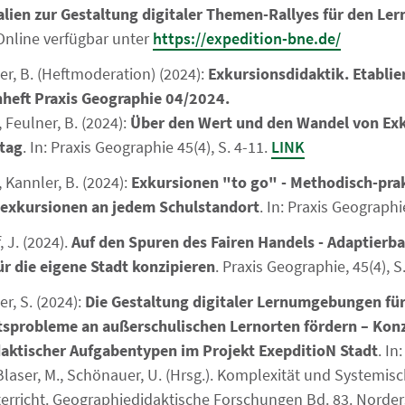
lien zur Gestaltung digitaler Themen-Rallyes für den Ler
Online verfügbar unter
https://expedition-bne.de/
lner, B. (Heftmoderation) (2024):
Exkursionsdidaktik. Etablie
eft Praxis Geographie 04/2024.
., Feulner, B. (2024):
Über den Wert und den Wandel von Ex
ltag
. In: Praxis Geographie 45(4), S. 4-11.
LINK
., Kannler, B. (2024):
Exkursionen "to go" - Methodisch-pra
zexkursionen an jedem Schulstandort
. In: Praxis Geographi
 J. (2024).
Auf den Spuren des Fairen Handels - Adaptierb
ür die eigene Stadt konzipieren
. Praxis Geographie, 45(4), S.
ler, S. (2024):
Die Gestaltung digitaler Lernumgebungen fü
tsprobleme an außerschulischen Lernorten fördern – Kon
daktischer Aufgabentypen im Projekt ExepditioN Stadt
. In
Blaser, M., Schönauer, U. (Hrsg.). Komplexität und Systemi
rricht. Geographiedidaktische Forschungen Bd. 83. Norders