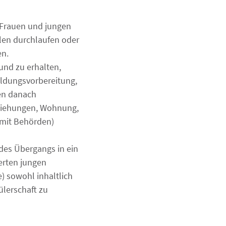
 Frauen und jungen
len durchlaufen oder
en.
und zu erhalten,
ildungsvorbereitung,
en danach
eziehungen, Wohnung,
 mit Behörden)
des Übergangs in ein
erten jungen
e) sowohl inhaltlich
ülerschaft zu