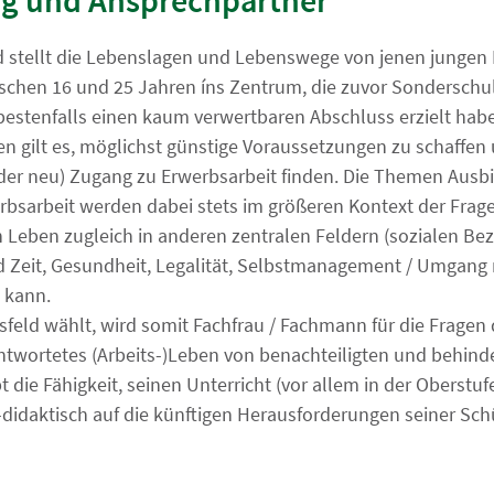
g und Ansprechpartner
d stellt die Lebenslagen und Lebenswege von jenen jungen
schen 16 und 25 Jahren íns Zentrum, die zuvor Sonderschu
bestenfalls einen kaum verwertbaren Abschluss erzielt hab
en gilt es, möglichst günstige Voraussetzungen zu schaffen 
der neu) Zugang zu Erwerbsarbeit finden. Die Themen Ausb
bsarbeit werden dabei stets im größeren Kontext der Frag
n Leben zugleich in anderen zentralen Feldern (sozialen B
 Zeit, Gesundheit, Legalität, Selbstmanagement / Umgang
 kann.
feld wählt, wird somit Fachfrau / Fachmann für die Fragen 
ntwortetes (Arbeits-)Leben von benachteiligten und behind
die Fähigkeit, seinen Unterricht (vor allem in der Oberstuf
didaktisch auf die künftigen Herausforderungen seiner Sch