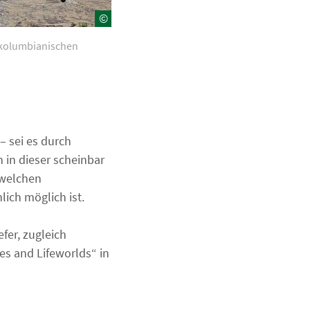
©
 kolumbianischen
– sei es durch
h in dieser scheinbar
 welchen
ich möglich ist.
fer, zugleich
es and Lifeworlds“ in