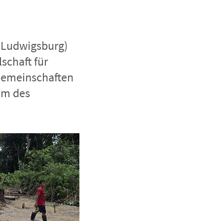
H Ludwigsburg)
schaft für
 Gemeinschaften
lem des