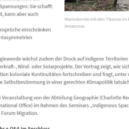
Spannungen: Sie schafft
it, kann aber auch
Maniokernte mit den Tikunas im
Amazonas
nsprüche einschränken
htasymmetrien
rgiewende wächst zudem der Druck auf indigene Territorien 
kraft-, Wind- oder Solarprojekte. Der Vortrag zeigt, wie sic
ion koloniale Kontinuitäten fortschreiben und fragt, unter
 Selbstbestimmung in einer gerechten Klimapolitik tatsächl
e Veranstaltung von der Abteilung Geographie (Charlotte Kee
ernational Office) im Rahmen des Seminars „Indigenous Spac
 Forum Migration.
Uhr + Q&A im Anschluss