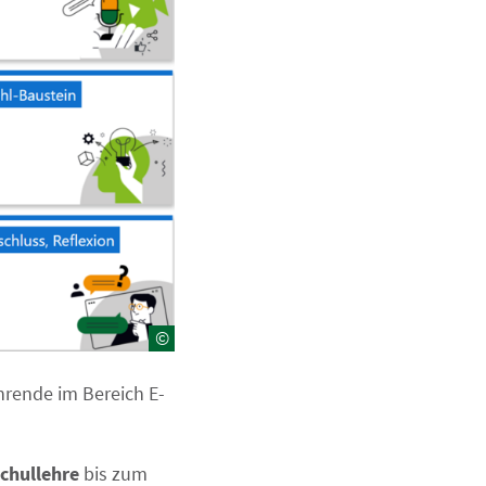
©
hrende im Bereich E-
schullehre
bis zum