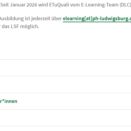
t. Seit Januar 2026 wird ETuQuali vom E-Learning-Team (D
usbildung ist jederzeit über
elearning[at]ph-ludwigsburg.
 das LSF möglich.
or*innen