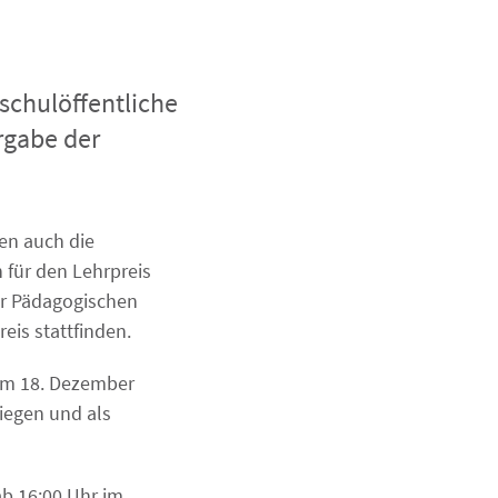
schulöffentliche
rgabe der
en auch die
 für den Lehrpreis
er Pädagogischen
is stattfinden.
dem 18. Dezember
iegen und als
ab 16:00 Uhr im