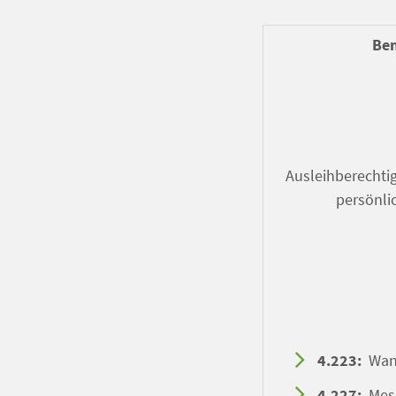
Ben
Ausleihberechtig
persönli
4.223:
Wand
4.227:
Mess