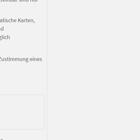
tische Karten,
nd
glich
e Zustimmung eines