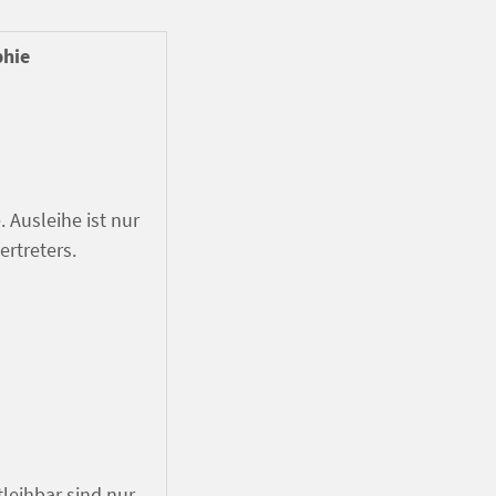
phie
 Ausleihe ist nur
rtreters.
leihbar sind nur