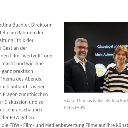
tina Buchler, Direktorin
telle im Rahmen der
ltung Ethik der
 Gast an der
nen Film "wertvoll" oder
“ macht und wie eine
 ganz praktisch
r Thema des Abends.
 auch anhand zweier
n Fragen zur ethischen
v.l.n.r. Thomas Wilke, Bettina Buc
r Diskussion und so
Foto: FABW
er sehr anschaulich
it der FBW geben.
t die FBW - Film- und Medienbewertung Filme auf ihre künst