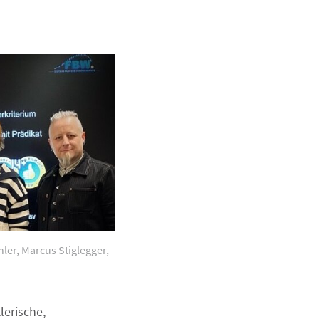
hler, Marcus Stiglegger,
lerische,