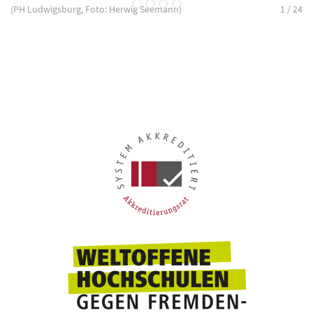
(PH Ludwigsburg, Foto: Herwig Seemann)
1
/ 24