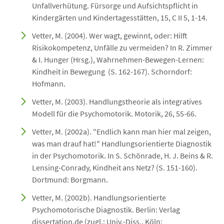
Unfallverhütung. Fürsorge und Aufsichtspflicht in
Kindergärten und Kindertagesstätten, 15, C II 5, 1-14.
Vetter, M. (2004). Wer wagt, gewinnt, oder: Hilft
Risikokompetenz, Unfälle zu vermeiden? In R. Zimmer
& I. Hunger (Hrsg.), Wahrnehmen-Bewegen-Lernen:
Kindheit in Bewegung (S. 162-167). Schorndorf:
Hofmann.
Vetter, M. (2003). Handlungstheorie als integratives
Modell für die Psychomotorik. Motorik, 26, 55-66.
Vetter, M. (2002a). "Endlich kann man hier mal zeigen,
was man drauf hat!" Handlungsorientierte Diagnostik
in der Psychomotorik. In S. Schönrade, H. J. Beins & R.
Lensing-Conrady, Kindheit ans Netz? (S. 151-160).
Dortmund: Borgmann.
Vetter, M. (2002b). Handlungsorientierte
Psychomotorische Diagnostik. Berlin: Verlag
dissertation.de (zugl.: Univ.-Diss., Köln: