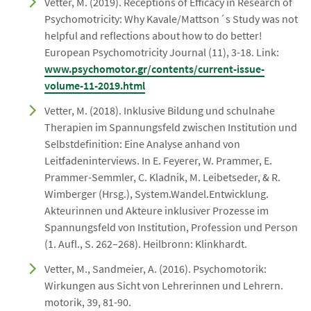
Vetter, M. (2019). Receptions of Efficacy in Research of
Psychomotricity: Why Kavale/Mattson´s Study was not
helpful and reflections about how to do better!
European Psychomotricity Journal (11), 3-18. Link:
www.psychomotor.gr/contents/current-issue-
volume-11-2019.html
Vetter, M. (2018). Inklusive Bildung und schulnahe
Therapien im Spannungsfeld zwischen Institution und
Selbstdefinition: Eine Analyse anhand von
Leitfadeninterviews. In E. Feyerer, W. Prammer, E.
Prammer-Semmler, C. Kladnik, M. Leibetseder, & R.
Wimberger (Hrsg.), System.Wandel.Entwicklung.
Akteurinnen und Akteure inklusiver Prozesse im
Spannungsfeld von Institution, Profession und Person
(1. Aufl., S. 262–268). Heilbronn: Klinkhardt.
Vetter, M., Sandmeier, A. (2016). Psychomotorik:
Wirkungen aus Sicht von Lehrerinnen und Lehrern.
motorik, 39, 81-90.