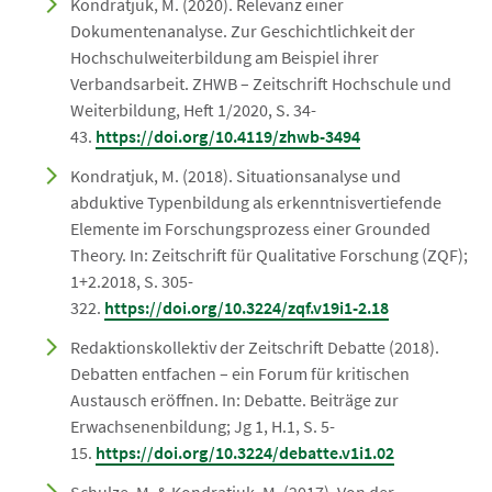
Kondratjuk, M. (2020). Relevanz einer
Dokumentenanalyse. Zur Geschichtlichkeit der
Hochschulweiterbildung am Beispiel ihrer
Verbandsarbeit. ZHWB – Zeitschrift Hochschule und
Weiterbildung, Heft 1/2020, S. 34-
43.
https://doi.org/10.4119/zhwb-3494
Kondratjuk, M. (2018). Situationsanalyse und
abduktive Typenbildung als erkenntnisvertiefende
Elemente im Forschungsprozess einer Grounded
Theory. In: Zeitschrift für Qualitative Forschung (ZQF);
1+2.2018, S. 305-
322.
https://doi.org/10.3224/zqf.v19i1-2.18
Redaktionskollektiv der Zeitschrift Debatte (2018).
Debatten entfachen – ein Forum für kritischen
Austausch eröffnen. In: Debatte. Beiträge zur
Erwachsenenbildung; Jg 1, H.1, S. 5-
15.
https://doi.org/10.3224/debatte.v1i1.02