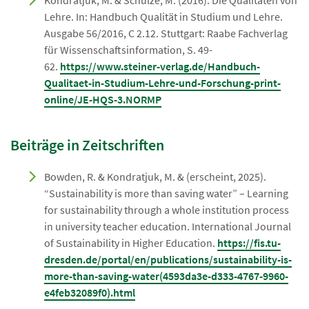
Kondratjuk, M. & Schulze, M. (2016). Die Qualitäten von
Lehre. In: Handbuch Qualität in Studium und Lehre.
Ausgabe 56/2016, C 2.12. Stuttgart: Raabe Fachverlag
für Wissenschaftsinformation, S. 49-
62.
https://www.steiner-verlag.de/Handbuch-
Qualitaet-in-Studium-Lehre-und-Forschung-print-
online/JE-HQS-3.NORMP
Beiträge in Zeitschriften
Bowden, R. & Kondratjuk, M. & (erscheint, 2025).
“Sustainability is more than saving water” – Learning
for sustainability through a whole institution process
in university teacher education. International Journal
of Sustainability in Higher Education.
https://fis.tu-
dresden.de/portal/en/publications/sustainability-is-
more-than-saving-water(4593da3e-d333-4767-9960-
e4feb32089f0).html