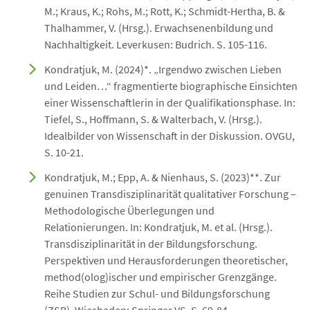
M.; Kraus, K.; Rohs, M.; Rott, K.; Schmidt-Hertha, B. &
Thalhammer, V. (Hrsg.). Erwachsenenbildung und
Nachhaltigkeit. Leverkusen: Budrich. S. 105-116.
Kondratjuk, M. (2024)*. „Irgendwo zwischen Lieben
und Leiden…“ fragmentierte biographische Einsichten
einer Wissenschaftlerin in der Qualifikationsphase. In:
Tiefel, S., Hoffmann, S. & Walterbach, V. (Hrsg.).
Idealbilder von Wissenschaft in der Diskussion. OVGU,
S. 10-21.
Kondratjuk, M.; Epp, A. & Nienhaus, S. (2023)**. Zur
genuinen Transdisziplinarität qualitativer Forschung –
Methodologische Überlegungen und
Relationierungen. In: Kondratjuk, M. et al. (Hrsg.).
Transdisziplinarität in der Bildungsforschung.
Perspektiven und Herausforderungen theoretischer,
method(olog)ischer und empirischer Grenzgänge.
Reihe Studien zur Schul- und Bildungsforschung