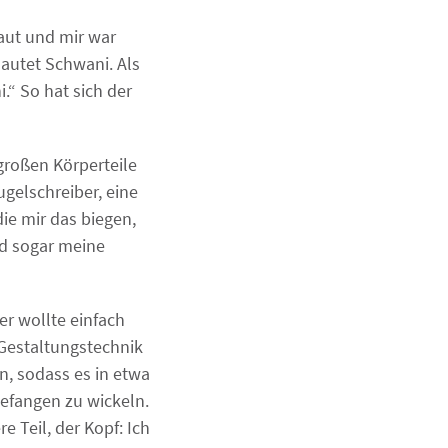
aut und mir war
autet Schwani. Als
.“ So hat sich der
großen Körperteile
ugelschreiber, eine
e mir das biegen,
d sogar meine
r wollte einfach
 Gestaltungstechnik
n, sodass es in etwa
efangen zu wickeln.
e Teil, der Kopf: Ich