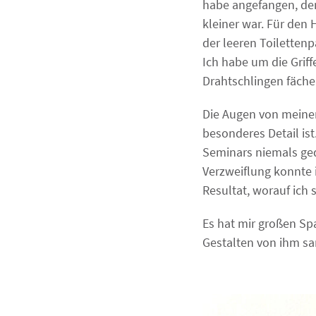
habe angefangen, den
kleiner war. Für den
der leeren Toilettenp
Ich habe um die Grif
Drahtschlingen fächer
Die Augen von meinem
besonderes Detail is
Seminars niemals geda
Verzweiflung konnte 
Resultat, worauf ich s
Es hat mir großen Sp
Gestalten von ihm s