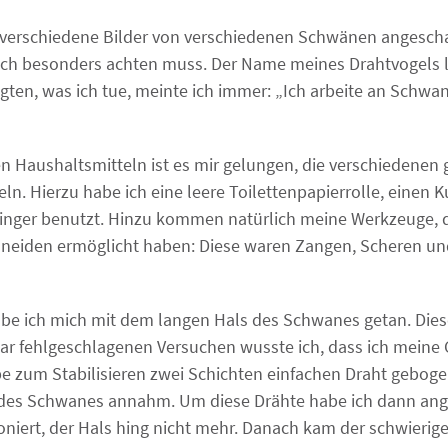
l verschiedene Bilder von verschiedenen Schwänen angesch
s ich besonders achten muss. Der Name meines Drahtvogels l
gten, was ich tue, meinte ich immer: „Ich arbeite an Schwani
en Haushaltsmitteln ist es mir gelungen, die verschiedenen 
n. Hierzu habe ich eine leere Toilettenpapierrolle, einen K
nger benutzt. Hinzu kommen natürlich meine Werkzeuge, di
hneiden ermöglicht haben: Diese waren Zangen, Scheren un
e ich mich mit dem langen Hals des Schwanes getan. Diese
aar fehlgeschlagenen Versuchen wusste ich, dass ich meine
e zum Stabilisieren zwei Schichten einfachen Draht geboge
 des Schwanes annahm. Um diese Drähte habe ich dann ang
ioniert, der Hals hing nicht mehr. Danach kam der schwieriger