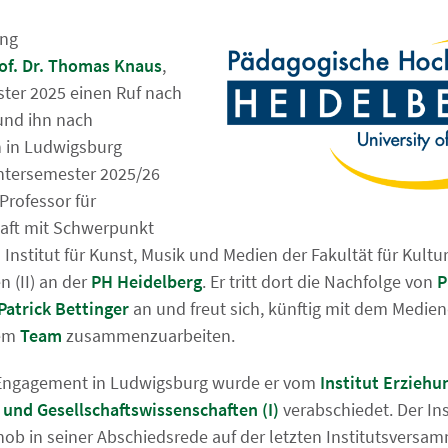
ung
of. Dr. Thomas Knaus
,
er 2025 einen Ruf nach
und ihn nach
 in Ludwigsburg
tersemester 2025/26
 Professor für
aft mit Schwerpunkt
nstitut für Kunst, Musik und Medien der Fakultät für Kultu
 (II) an der
PH Heidelberg
. Er tritt dort die Nachfolge von
P
 Patrick Bettinger
an und freut sich, künftig mit dem Medie
nem
Team
zusammenzuarbeiten.
Engagement in Ludwigsburg wurde er vom
Institut Erzieh
 und Gesellschaftswissenschaften (I)
verabschiedet. Der Ins
ob in seiner Abschiedsrede auf der letzten Institutsversa