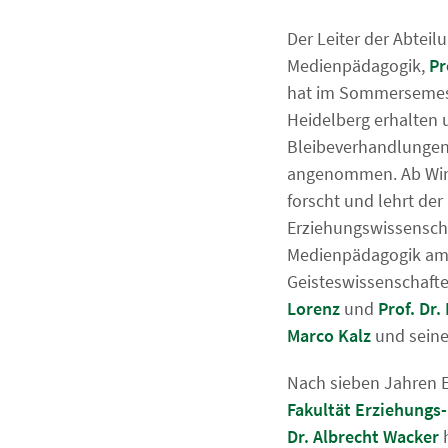
Der Leiter der Abteil
Medienpädagogik,
Pr
hat im Sommersemest
Heidelberg erhalten 
Bleibeverhandlungen
angenommen. Ab Win
forscht und lehrt der
Erziehungswissensch
Medienpädagogik am I
Geisteswissenschaften
Lorenz
und
Prof. Dr.
Marco Kalz
und sei
Nach sieben Jahren 
Fakultät Erziehungs-
Dr. Albrecht Wacker
h