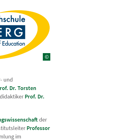
©
r- und
rof. Dr. Torsten
ndidaktiker
Prof. Dr.
ungswissenschaft
der
titutsleiter
Professor
mmlung im