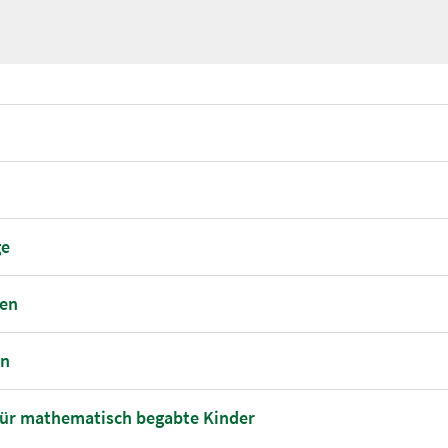
ge
gen
en
für mathematisch begabte Kinder